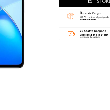
STOK
Ücretsiz Kargo
100 TL ve üzeri alışverişlerde
KARGO BEDAVA!
24 Saatte Kargoda
Siparişleriniz en geç 24 saat
içerisinde kargolanır