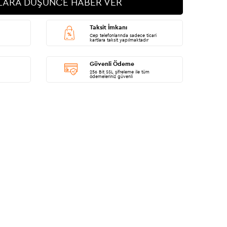
LARA DÜŞÜNCE HABER VER
Taksit İmkanı
Cep telefonlarında sadece ticari
kartlara taksit yapılmaktadır
Güvenli Ödeme
256 Bit SSL şifreleme ile tüm
ödemeleriniz güvenli