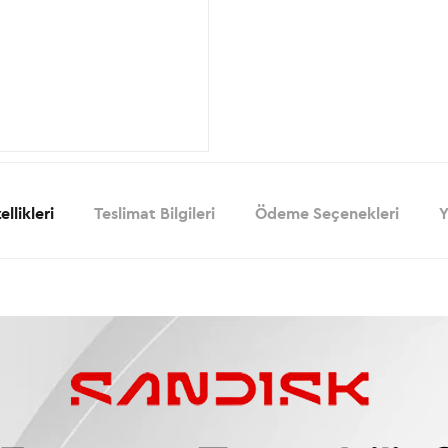
llikleri
Teslimat Bilgileri
Ödeme Seçenekleri
Y