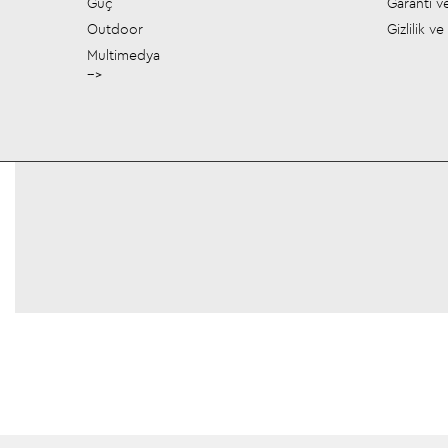
Güç
Garanti ve
Outdoor
Gizlilik v
Multimedya
-->