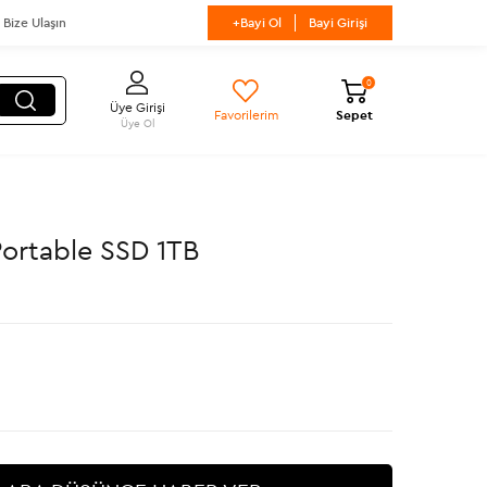
Bize Ulaşın
+Bayi Ol
Bayi Girişi
0
Üye Girişi
Favorilerim
Sepet
Üye Ol
ortable SSD 1TB