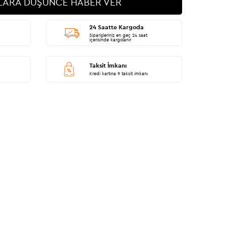
LARA DÜŞÜNCE HABER VER
24 Saatte Kargoda
Siparişleriniz en geç 24 saat
içerisinde kargolanır
Taksit İmkanı
Kredi kartına 9 taksit imkanı