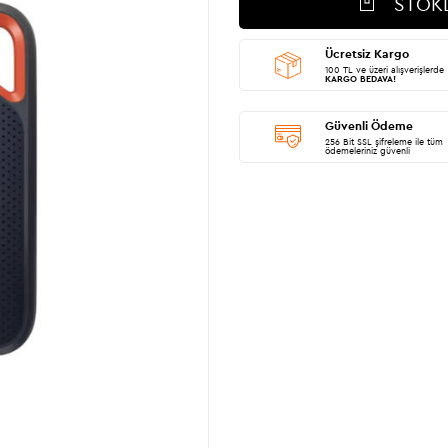
STOK
Ücretsiz Kargo
100 TL ve üzeri alışverişlerde
KARGO BEDAVA!
Güvenli Ödeme
256 Bit SSL şifreleme ile tüm
ödemeleriniz güvenli