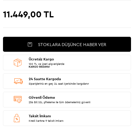
11.449,00
TL
STOKLARA DÜŞÜNCE HABER VER
Ücretsiz Kargo
100 TL ve üzeri alışverişlerde
KARGO BEDAVA!
24 Saatte Kargoda
Siparişleriniz en geç 24 saat içerisinde kargolanır
Güvenli Ödeme
256 Bit SSL şifreleme ile tüm ödemeleriniz güvenli
Taksit İmkanı
Kredi kartına 9 taksit imkanı