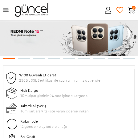
0
%100 Güvenli Eticaret
256Bit SSL Sertifikası ile satın alımlarınız güvende
Hızlı Kargo
Tüm siparişleriniz 24 saat içinde kargoda
Taksitli Alışveriş
Tüm kartlara 9 taksite varan ödeme imkanı
Kolay İade
14 günde kolay iade olanağı
Bol Çeşit