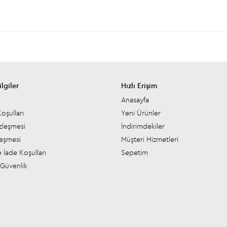
lgiler
Hızlı Erişim
Anasayfa
oşulları
Yeni Ürünler
zleşmesi
İndirimdekiler
leşmesi
Müşteri Hizmetleri
 İade Koşulları
Sepetim
e Güvenlik