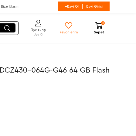
Bize Ulaşın
+Bayi Ol
Bayi Girişi
0
Üye Girişi
Favorilerim
Sepet
Üye Ol
t SDCZ430-064G-G46 64 GB Flash