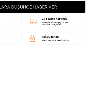
LARA DÜŞÜNCE HABER VER
24 Saatte Kargoda
Siparişleriniz en geç 24 saat
içerisinde kargolanır
Taksit İmkanı
Kredi kartına 9 taksit imkanı