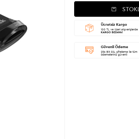
STOK
Ücretsiz Kargo
100 TL ve üzeri alışverişlerde
KARGO BEDAVA!
Güvenli Ödeme
256 Bit SSL şifreleme ile tüm
ödemeleriniz güvenli