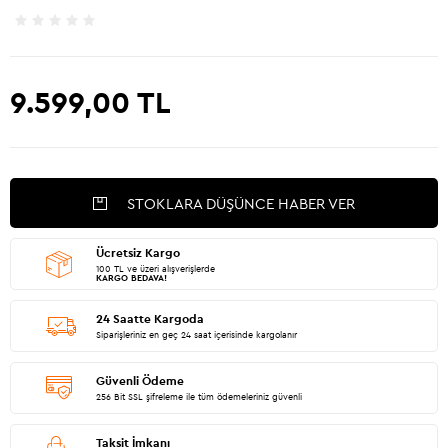
9.599,00
TL
STOKLARA DÜŞÜNCE HABER VER
Ücretsiz Kargo
100 TL ve üzeri alışverişlerde
KARGO BEDAVA!
24 Saatte Kargoda
Siparişleriniz en geç 24 saat içerisinde kargolanır
Güvenli Ödeme
256 Bit SSL şifreleme ile tüm ödemeleriniz güvenli
Taksit İmkanı