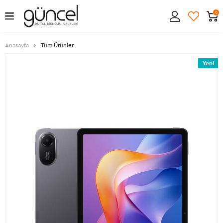
0
Anasayfa
Tüm Ürünler
Yeni